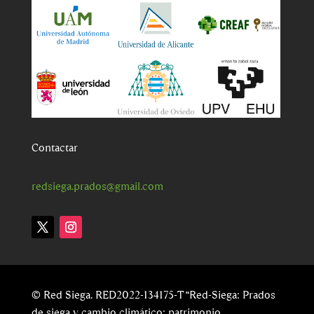
Contactar
redsiega.prados@gmail.com
© Red Siega. RED2022-134175-T “Red-Siega: Prados
de siega y cambio climático: patrimonio